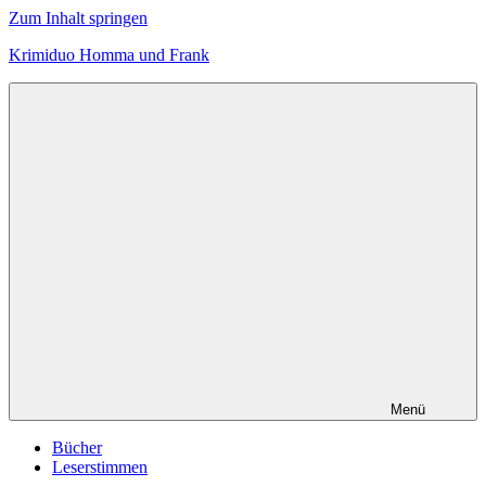
Zum Inhalt springen
Krimiduo Homma und Frank
Autoren
von
erfolgreichen
Cozy-
Crime-
Serien
Menü
Bücher
Leserstimmen