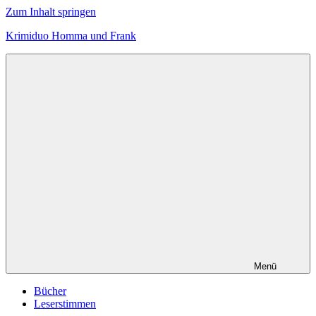
Zum Inhalt springen
Krimiduo Homma und Frank
Autoren
von
erfolgreichen
Cozy-
Crime-
Serien
Menü
Bücher
Leserstimmen